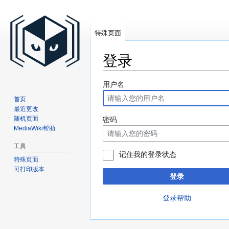
特殊页面
登录
跳
跳
用户名
到
到
首页
导
搜
最近更改
航
索
随机页面
密码
MediaWiki帮助
工具
记住我的登录状态
特殊页面
可打印版本
登录
登录帮助