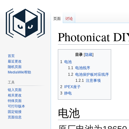
页面
讨论
Photonicat
跳
跳
目录
首页
到
到
最近更改
1
电池
导
搜
随机页面
1.1
电池线序
航
索
MediaWiki帮助
1.2
电池保护板对应线序
1.2.1
注意事项
工具
2
IPEX座子
链入页面
3
静电
相关更改
特殊页面
可打印版本
电池
固定链接
页面信息