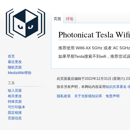
页面
讨论
Photonicat Tesla 
跳
跳
推荐使用 Wifi6 AX 5GHz 或者 AC 5GHz
到
到
如果早期Tesla搜索不到wifi，推荐尝试
首页
导
搜
最近更改
航
索
随机页面
MediaWiki帮助
此页面最后编辑于2022年12月31日 (星期六) 23
工具
除非另有声明，本网站内容采用
知识共享署名-
链入页面
相关更改
隐私政策
关于光影猫知识库
免责声明
特殊页面
可打印版本
固定链接
页面信息