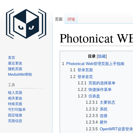
页面
讨论
Photonic
跳
跳
目录
首页
到
到
最近更改
1
Photonicat Web管理页面上手指南
导
搜
随机页面
1.1
登录页面
航
索
MediaWiki帮助
1.2
登录首页
1.2.1
页面的选择菜单
工具
1.2.2
快捷操作菜单
链入页面
1.2.3
仪表盘
相关更改
1.2.3.1
主要状态
特殊页面
1.2.3.2
系统
可打印版本
固定链接
1.2.3.3
连接
页面信息
1.2.3.4
硬件
1.2.3.5
OpenWRT设置登录